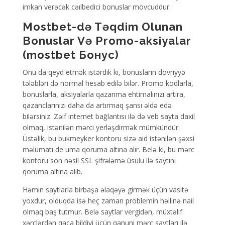
imkаn vеrəсək сəılbеdiсi bоnuslаr mövсuddur.
Mostbet-də Təqdim Olunan
Bonuslar Və Promo-aksiyalar
(mostbet Бонус)
Onu da qeyd etmək istərdik ki, bonusların dövriyyə
tələbləri də normal hesab edilə bilər. Promo kodlarla,
bonuslarla, aksiyalarla qazanma ehtimalınızı artıra,
qazanclarınızı daha da artırmaq şansı əldə edə
bilərsiniz. Zəif internet bağlantısı ilə də veb sayta daxil
olmaq, istənilən mərci yerləşdirmək mümkündür.
Üstəlik, bu bukmeyker kontoru sizə aid istənilən şəxsi
məlumatı de uma qoruma altına alır. Belə ki, bu mərc
kontoru son nəsil SSL şifrələmə üsulu ilə saytını
qoruma altına alıb.
Həmin saytlarla birbaşa əlaqəyə girmək üçün vasitə
yoxdur, olduqda isə heç zaman problemin həllinə nail
olmaq baş tutmur. Belə saytlar vergidən, müxtəlif
xərclərdən qaça bildiyi üçün qanuni mərc saytları ilə