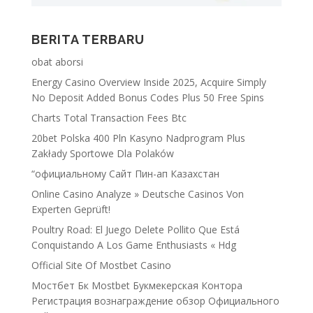
BERITA TERBARU
obat aborsi
Energy Casino Overview Inside 2025, Acquire Simply
No Deposit Added Bonus Codes Plus 50 Free Spins
Charts Total Transaction Fees Btc
20bet Polska 400 Pln Kasyno Nadprogram Plus
Zakłady Sportowe Dla Polaków
“официальному Сайт Пин-ап Казахстан
Online Casino Analyze » Deutsche Casinos Von
Experten Geprüft!
Poultry Road: El Juego Delete Pollito Que Está
Conquistando A Los Game Enthusiasts « Hdg
Official Site Of Mostbet Casino
Мостбет Бк Mostbet Букмекерская Контора
Регистрация вознаграждение обзор Официального