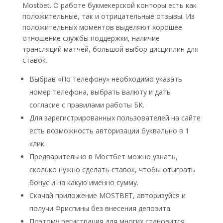
Mostbet. О работе букмекерской конторы есть как
положительные, так и отрицательные отзывы. Из
положительных моментов выделяют хорошее
отношение службы поддержки, наличие
трансляций матчей, большой выбор дисциплин для
ставок.
Выбрав «По телефону» необходимо указать
номер телефона, выбрать валюту и дать
согласие с правилами работы БК.
Для зарегистрированных пользователей на сайте
есть возможность авторизации буквально в 1
клик.
Предварительно в Мостбет можно узнать,
сколько нужно сделать ставок, чтобы отыграть
бонус и на какую именно сумму.
Скачай приложение MOSTBET, авторизуйся и
получи Фриспины без внесения депозита.
Поэтому регистрация для многих становится