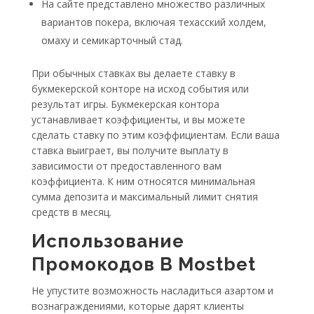
На сайте представлено множество различных
вариантов покера, включая техасский холдем,
омаху и семикарточный стад.
При обычных ставках вы делаете ставку в
букмекерской конторе на исход события или
результат игры. Букмекерская контора
устанавливает коэффициенты, и вы можете
сделать ставку по этим коэффициентам. Если ваша
ставка выиграет, вы получите выплату в
зависимости от предоставленного вам
коэффициента. К ним относятся минимальная
сумма депозита и максимальный лимит снятия
средств в месяц.
Использование
Промокодов В Mostbet
Не упустите возможность насладиться азартом и
вознаграждениями, которые дарят клиенты