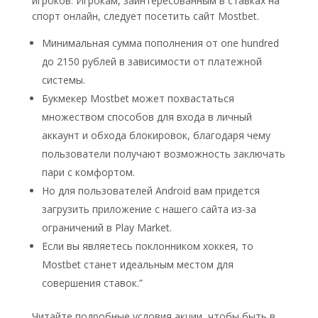
игроков. Игрокам, заинтересованным в ставках на
спорт онлайн, следует посетить сайт Mostbet.
Минимальная сумма пополнения от one hundred
до 2150 рублей в зависимости от платежной
системы.
Букмекер Mostbet может похвастаться
множеством способов для входа в личный
аккаунт и обхода блокировок, благодаря чему
пользователи получают возможность заключать
пари с комфортом.
Но для пользователей Android вам придется
загрузить приложение с нашего сайта из-за
ограничений в Play Market.
Если вы являетесь поклонником хоккея, то
Mostbet станет идеальным местом для
совершения ставок.”
Читайте подробные условия акции, чтобы быть в