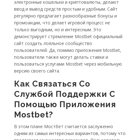
электронные кошельки и криптовалюты, делают
ввод и вывод средств простым и удобным. Сайт
регулярно предлагает разнообразные бонусы и
промоакции, что делает игровой процесс не
только выгодным, но и интересным. Это
демонстрирует стремление Mostbet официальный
сайт создать лояльное сообщество
пользователей. Да, помимо приложения Mostbet,
пользователи также могут делать ставки и
пользоваться услугами Mostbet через мобильную
версию своего сайта.
Как Связаться Со
Службой Поддержки С
Помощью Приложения
Mostbet?
В этом плане Мостбет считается заслуженно
одним из самых интересных вариантов, потому что