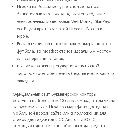
Игроки из России могут воспользоваться
банковскими картами VISA, MasterCard, МИР,
электронными кошельками WebMoney, SkinPay,
ecoPayz и криптовалютой Litecoin, Bitcoin и
Ripple.
Если вы являетесь поклонником американского
футбола, то Mostbet станет идеальным местом
для совершения ставок.
Вы также должны регулярно менять свой
пароль, чтобы обеспечить безопасность вашего
аккаунта.
Официальный сайт букмекерской конторы
доступен на более чем 10 языках мира, в том числе
на русском языке. Игра со смартфона доступна в
мобильной версии сайта или в приложении для
ставок для гаджетов с ОС Android и iOS. С
помощью одного из способов вывода средств,