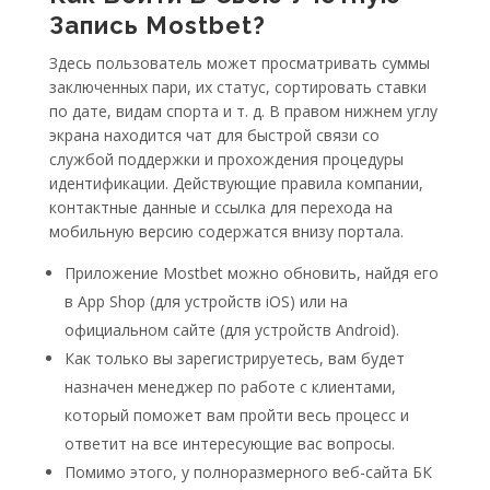
Запись Mostbet?
Здесь пользователь может просматривать суммы
заключенных пари, их статус, сортировать ставки
по дате, видам спорта и т. д. В правом нижнем углу
экрана находится чат для быстрой связи со
службой поддержки и прохождения процедуры
идентификации. Действующие правила компании,
контактные данные и ссылка для перехода на
мобильную версию содержатся внизу портала.
Приложение Mostbet можно обновить, найдя его
в App Shop (для устройств iOS) или на
официальном сайте (для устройств Android).
Как только вы зарегистрируетесь, вам будет
назначен менеджер по работе с клиентами,
который поможет вам пройти весь процесс и
ответит на все интересующие вас вопросы.
Помимо этого, у полноразмерного веб-сайта БК