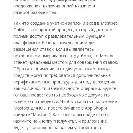
предложения, включив онлайн-казино и
разнообразные игры.
Так что создание учетной записи и вход в Mostbet
Online – это простой процесс, который дает вам
полный доступ к развлекательным функциям
платформы и безопасным условиям для
размещения ставок. Если вы являетесь
поклонником американского футбола, то Mostbet
станет идеальным местом для совершения ставок.
Обратите внимание, что для успешного вывода
средств могут потребоваться дополнительные
верификационные процедуры для подтверждения
вашей личности и безопасности операции. Будьте
готовы предоставить необходимые документы,
если это потребуется. Чтобы скачать приложение
Mostbet для iOS, просто зайдите в App Shop и
найдите “Mostbet”. Как только вы найдете его,
нажмите на кнопку “Получить”, и приложение
будет установлено на вашем устройстве в