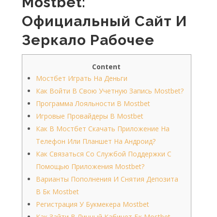
Mostbet:
Официальный Сайт И
Зеркало Рабочее
Content
Мостбет Играть На Деньги
Как Войти В Свою Учетную Запись Mostbet?
Программа Лояльности В Mostbet
Игровые Провайдеры В Mostbet
Как В Мостбет Скачать Приложение На
Телефон Или Планшет На Андроид?
Как Связаться Со Службой Поддержки С
Помощью Приложения Mostbet?
Варианты Пополнения И Снятия Депозита
В Бк Mostbet
Регистрация У Букмекера Mostbet
Как Зайти В Личный Кабинет Бк Mostbet