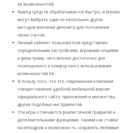
ее возможностей.
Вывод средств обрабатывается быстро, и игроки
могут выбрать один из нескольких других
методов внесения депозита для пополнения
своих счетов.
Личный кабинет пользователя представлен
определенными настройками, игровыми опциями
и фильтрами, чего вполне достаточно для
полноценного и комфортного использования
возможностей БК.
В пользу того, что это современная компания
говорит наличие удобной мобильной версии
официального сайта, приложения и множества
других подобных инструментов.
Эти игры отличаются реалистичной графикой и
дополнительными функциями, такими как ставки
на ипподром и возможность сохранять любимые