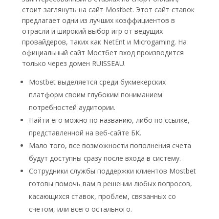
стоит заглянуть на сайт Mostbet. Этот сайт ставок
предлагает одни из лучших коэффициентов в
отрасли и широкий выбор игр от ведущих
провайдеров, таких как NetEnt и Microgaming. На
официальный сайт Мостбет вход производится
только через домен RUISSEAU.
Mostbet выделяется среди букмекерских
платформ своим глубоким пониманием
потребностей аудитории.
Найти его можно по названию, либо по ссылке,
представленной на веб-сайте БК.
Мало того, все возможности пополнения счета
будут доступны сразу после входа в систему.
Сотрудники службы поддержки клиентов Mostbet
готовы помочь вам в решении любых вопросов,
касающихся ставок, проблем, связанных со
счетом, или всего остального.