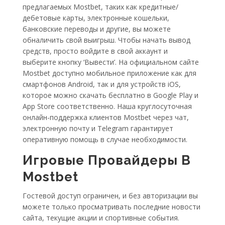
предлагаемых Mostbet, таких как кредитные/
дебетовые карты, электронные кошельки,
банковские переводы и другие, вы можете
обналичить свой выигрыш. Чтобы начать вывод
средств, просто войдите в свой аккаунт и
выберите кнопку ‘Вывести’. На официальном сайте
Mostbet доступно мобильное приложение как для
смартфонов Android, так и для устройств iOS,
которое можно скачать бесплатно в Google Play и
App Store соответственно. Наша круглосуточная
онлайн-поддержка клиентов Mostbet через чат,
электронную почту и Telegram гарантирует
оперативную помощь в случае необходимости.
Игровые Провайдеры В
Mostbet
Гостевой доступ ограничен, и без авторизации вы
можете только просматривать последние новости
сайта, текущие акции и спортивные события.