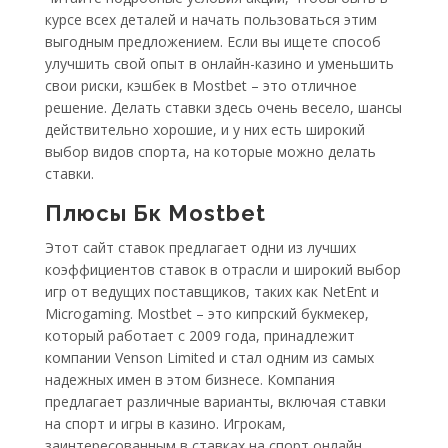
курсе всех деталей и начать пользоваться этим
выгодным предложением. Если вы ищете способ
улучшить свой опыт в онлайн-казино и уменьшить
свои риски, кэшбек в Mostbet – это отличное
решение. Делать ставки здесь очень весело, шансы
действительно хорошие, и у них есть широкий
выбор видов спорта, на которые можно делать
ставки.
Плюсы Бк Mostbet
Этот сайт ставок предлагает одни из лучших
коэффициентов ставок в отрасли и широкий выбор
игр от ведущих поставщиков, таких как NetEnt и
Microgaming. Mostbet – это кипрский букмекер,
который работает с 2009 года, принадлежит
компании Venson Limited и стал одним из самых
надежных имен в этом бизнесе. Компания
предлагает различные варианты, включая ставки
на спорт и игры в казино. Игрокам,
заинтересованным в ставках на спорт онлайн,