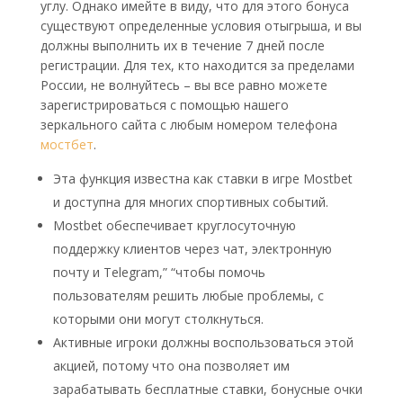
углу. Однако имейте в виду, что для этого бонуса
существуют определенные условия отыгрыша, и вы
должны выполнить их в течение 7 дней после
регистрации. Для тех, кто находится за пределами
России, не волнуйтесь – вы все равно можете
зарегистрироваться с помощью нашего
зеркального сайта с любым номером телефона
мостбет
.
Эта функция известна как ставки в игре Mostbet
и доступна для многих спортивных событий.
Mostbet обеспечивает круглосуточную
поддержку клиентов через чат, электронную
почту и Telegram,” “чтобы помочь
пользователям решить любые проблемы, с
которыми они могут столкнуться.
Активные игроки должны воспользоваться этой
акцией, потому что она позволяет им
зарабатывать бесплатные ставки, бонусные очки