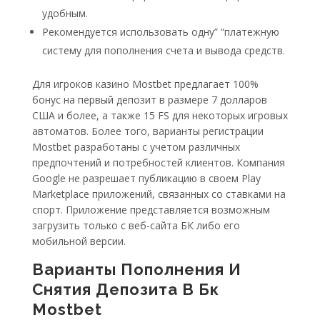
удобным.
Рекомендуется использовать одну” “платежную
систему для пополнения счета и вывода средств.
Для игроков казино Mostbet предлагает 100%
бонус на первый депозит в размере 7 долларов
США и более, а также 15 FS для некоторых игровых
автоматов. Более того, варианты регистрации
Mostbet разработаны с учетом различных
предпочтений и потребностей клиентов. Компания
Google не разрешает публикацию в своем Play
Marketplace приложений, связанных со ставками на
спорт. Приложение представляется возможным
загрузить только с веб-сайта БК либо его
мобильной версии.
Варианты Пополнения И
Снятия Депозита В Бк
Mostbet