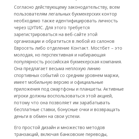
Согласно действующему законодательству, всем
пользователям легальных букмекерских контор
необходимо также идентифицировать личность
через ЦУПИС. Для этого требуется
зарегистрироваться на веб-сайте этой
организации и обратиться в любой из салонов
Евросеть либо отделение Контакт. Мостбет – это
молодая, но перспективная и набирающая
популярность российская букмекерская компания.
Она предлагает весьма неплохую линию
спортивных событий со средним уровнем маржи,
имеет мобильную версию и официальные
приложения под смартфоны и планшеты. Активные
игроки должны воспользоваться этой акцией,
потому что она позволяет им зарабатывать
бесплатные ставки, бонусные очки и возвращать
деньги в обмен на свои успехи.
Его простой дизайн и множество методов
транзакций, включая банковские переводы,