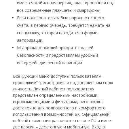
имеется мобильная версия, адаптированная под
все современные планшеты и смартфоны.
Если пользователь забыл пароль от своего
счета, в первую очередь, требуется нажать на
спецссылку, которая находится в форме
авторизации.
Мы придаем высший приоритет вашей
безопасности и предоставляем удобный
интерфейс для легкой навигации.
Все функции меню доступны пользователям,
прошедшим” “регистрацию и подтвердившим свою
личность. Личный кабинет пользователя
представлен определенными настройками,
игровыми опциями и фильтрами, чего вполне
достаточно для полноценного и комфортного
использования возможностей БК. Официальный
веб-сайт компании расположен в зоне RU и имеет
две версии – десктопную и мобильную. Вход в