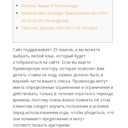
Бонусы, Акции И Промокоды
Нюансы Инсталляции Приложения Мостбет
На Устройства Андроид
Рабочее Зеркало Мостбет На Сегодня
Сайт поддерживает 25 языков, и вы можете
выбрать любой язык, который будет
отображаться на сайте. Если вы ищете
букмекерскую контору, которая позволит вам
делать ставки на ходу, казино должно быть в
верхней части вашего списка. Промокоды могут
иметь определенные ограничения и ограничения и
действовать только в течение короткого периода
времени, поэтому очень важно помнить об этом.
Клиентам следует изучить положения и условия
перед использованием кода, чтобы убедиться, что
они понимают предложение и могут
соответствовать критериям.