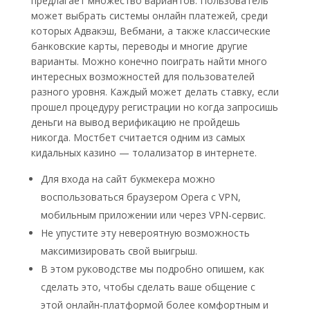
предлагает множество вариантов. Пользователь
может выбрать системы онлайн платежей, среди
которых Адвакэш, Вебмани, а также классические
банковские карты, переводы и многие другие
варианты. Можно конечно поиграть найти много
интересных возможностей для пользователей
разного уровня. Каждый может делать ставку, если
прошел процедуру регистрации но когда запросишь
деньги на вывод верификацию не пройдешь
никогда. Мостбет считается одним из самых
кидальных казино — толализатор в интернете.
Для входа на сайт букмекера можно
воспользоваться браузером Opera с VPN,
мобильным приложении или через VPN-сервис.
Не упустите эту невероятную возможность
максимизировать свой выигрыш.
В этом руководстве мы подробно опишем, как
сделать это, чтобы сделать ваше общение с
этой онлайн-платформой более комфортным и