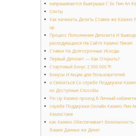
напрашивается Выигрыша С Бк Пин Ап К
Слоты
Как начинать Делать Ставки же Казино P
up
Процесс Пополнения Депозита И Вывод
расходующихся На Сайте Казино Пинап
Ставки На Долгосрочные Исходы
Первый Депозит — Как Открыть?
Стартовый Бонус 2 500 000 ₸!
Бонусы И Акции для Пользователей
а Связаться Со службе Поддержки Казин
но Доступные Способы
Pin Up Казино проход В Личный кабинети
службе Поддержки Онлайн Казино Пин А
Казахстане
как Казино Обеспечивает безопасность
Ваших Данных же Денег