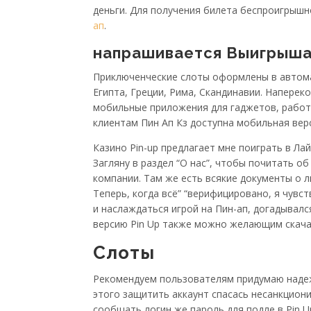
деньги. Для получения билета беспроигрышн
ап
.
напрашивается Выигрыша 
Приключенческие слоты оформлены в автом
Египта, Греции, Рима, Скандинавии. Наперек
мобильные приложения для гаджетов, работ
клиентам Пин Ап Кз доступна мобильная вер
Казино Pin-up предлагает мне поиграть в Лай
Загляну в раздел “О нас”, чтобы почитать об
компании. Там же есть всякие документы о ли
Теперь, когда всё” “верифицировано, я чувс
и наслаждаться игрой на Пин-ап, догадывал
версию Pin Up также можно желающим скача
Слоты
Рекомендуем пользователям придумаю надеж
этого защитить аккаунт спасась несанкцион
сообщать логин же пароль для подле в Pin 