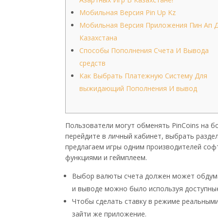
Мобильная Версия Pin Up Kz
Мобильная Версия Приложения Пин Ап 
Казахстана
Способы Пополнения Счета И Вывода
средств
Как Выбрать Платежную Систему Для
выжидающий Пополнения И вывод
Пользователи могут обменять PinCoins на бо
перейдите в личный кабинет, выбрать разде
предлагаем игры одним производителей соф
функциями и геймплеем.
Выбор валюты счета должен может обдума
и выводе можно было используя доступны
Чтобы сделать ставку в режиме реальными
зайти же приложение.