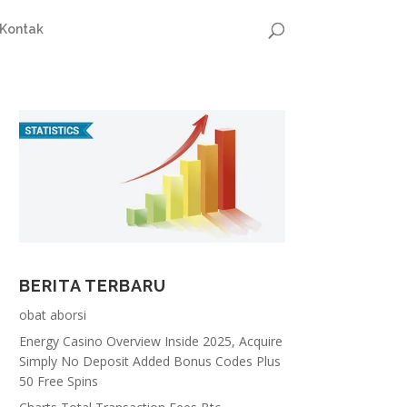
Kontak
BERITA TERBARU
obat aborsi
Energy Casino Overview Inside 2025, Acquire
Simply No Deposit Added Bonus Codes Plus
50 Free Spins