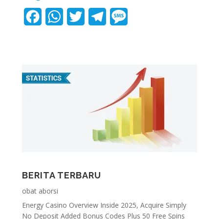
F
W
T
T
M
a
h
w
e
e
c
a
i
l
s
e
t
t
e
s
b
s
t
g
a
o
A
e
r
g
o
p
r
a
e
k
p
m
BERITA TERBARU
obat aborsi
Energy Casino Overview Inside 2025, Acquire Simply
No Deposit Added Bonus Codes Plus 50 Free Spins