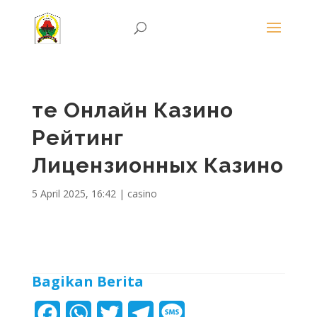
те Онлайн Казино
Рейтинг
Лицензионных Казино
5 April 2025, 16:42
|
casino
Bagikan Berita
F
W
T
T
M