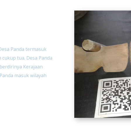
wa Desa Panda termasuk
h cukup tua. Desa Panda
berdirinya Kerajaan
a Panda masuk wilayah