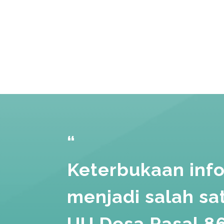
“
Keterbukaan inf
menjadi salah s
UU Desa Pasal 86