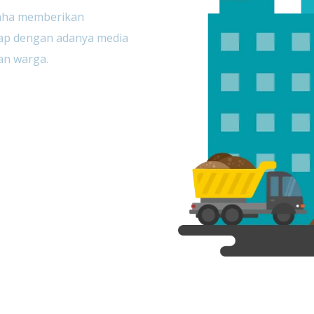
saha memberikan
rap dengan adanya media
gan warga.