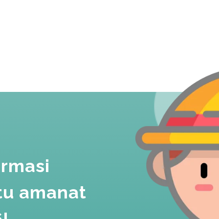
ormasi
atu amanat
!