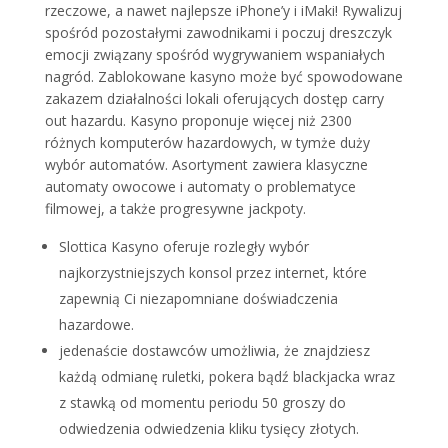
rzeczowe, a nawet najlepsze iPhone’y i iMaki! Rywalizuj
spośród pozostałymi zawodnikami i poczuj dreszczyk
emocji związany spośród wygrywaniem wspaniałych
nagród. Zablokowane kasyno może być spowodowane
zakazem działalności lokali oferujących dostęp carry
out hazardu. Kasyno proponuje więcej niż 2300
różnych komputerów hazardowych, w tymże duży
wybór automatów. Asortyment zawiera klasyczne
automaty owocowe i automaty o problematyce
filmowej, a także progresywne jackpoty.
Slottica Kasyno oferuje rozległy wybór
najkorzystniejszych konsol przez internet, które
zapewnią Ci niezapomniane doświadczenia
hazardowe.
jedenaście dostawców umożliwia, że znajdziesz
każdą odmianę ruletki, pokera bądź blackjacka wraz
z stawką od momentu periodu 50 groszy do
odwiedzenia odwiedzenia kliku tysięcy złotych.