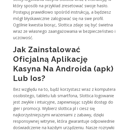
który sposób na przykład zresetować swoje hasło.
Postępuj prawidłowo spośród instrukcją, a będziesz
mógł błyskawicznie zalogować się na swe profil.
Ogólnie kwestia biorąc, Slottica zdaje się być świetna
wraz ze własnego zaangażowania w bezpieczeństwo i
uczciwość.
Jаk Zаіnstаlоwаć
Оfісjаlną Арlіkасję
Kаsynа Nа Аndrоіdа (арk)
Lub Іоs?
Bez względu na to, bądź korzystasz wraz z komputera
osobistego, tabletu lub smartfona, Slottica logowanie
jest zwykłe i intuicyjne, zapewniając szybki dostęp do
gier i promocji. Wybierz slottica pl i ciesz się
najkorzystniejszymi wrażeniami z zabawy, dzięki
responsywnej witrynie, która gwarantuje odpowiednie
doświadczenie na każdym urządzeniu. Nasze rozrywki