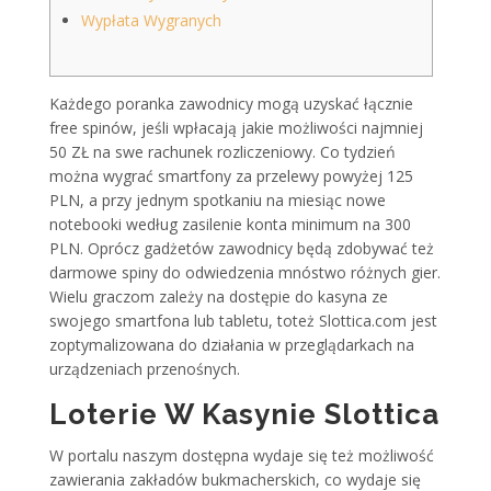
Wypłata Wygranych
Każdego poranka zawodnicy mogą uzyskać łącznie
free spinów, jeśli wpłacają jakie możliwości najmniej
50 ZŁ na swe rachunek rozliczeniowy. Co tydzień
można wygrać smartfony za przelewy powyżej 125
PLN, a przy jednym spotkaniu na miesiąc nowe
notebooki według zasilenie konta minimum na 300
PLN. Oprócz gadżetów zawodnicy będą zdobywać też
darmowe spiny do odwiedzenia mnóstwo różnych gier.
Wielu graczom zależy na dostępie do kasyna ze
swojego smartfona lub tabletu, toteż Slottica.com jest
zoptymalizowana do działania w przeglądarkach na
urządzeniach przenośnych.
Loterie W Kasynie Slottica
W portalu naszym dostępna wydaje się też możliwość
zawierania zakładów bukmacherskich, co wydaje się