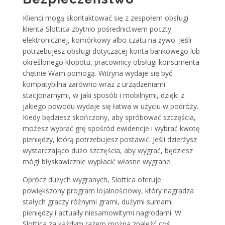
Klienci mogą skontaktować się z zespołem obsługi
klienta Slottica zbytnio pośrednictwem poczty
elektronicznej, komórkowy albo czatu na żywo. Jeśli
potrzebujesz obsługi dotyczącej konta bankowego lub
określonego kłopotu, pracownicy obsługi konsumenta
chętnie Wam pomogą. Witryna wydaje się być
kompatybilna zarówno wraz z urządzeniami
stacjonarnymi, w jaki sposób i mobilnymi, dzięki z
jakiego powodu wydaje się łatwa w użyciu w podróży.
Kiedy będziesz skończony, aby spróbować szczęścia,
możesz wybrać grę spośród ewidencje i wybrać kwotę
pieniędzy, którą potrzebujesz postawić. Jeśli dzierżysz
wystarczająco dużo szczęścia, aby wygrać, będziesz
mógł błyskawicznie wypłacić własne wygrane.
Oprócz dużych wygranych, Slottica oferuje
powiększony program lojalnościowy, który nagradza
stałych graczy różnymi grami, dużymi sumami
pieniędzy i actually niesamowitymi nagrodami. W
Slottica za każdym razem można znaleźć coś