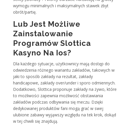
wymogu minimalnych i maksymalnych stawek zbyt
obrót/partię.
Lub Jest Możliwe
Zainstalowanie
Programów Slottica
Kasyno Na Ios?
Dla każdego sytuacje, użytkownicy mają dostęp do
odwiedzenia różnego wariantu zakładów, takowych w
jaki to sposób zakłady na rezultat, zakłady
handicapowe, zakłady over/under i sporo odmiennych.
Dodatkowo, Slottica proponuje zakłady na żywo, które
to możliwości zapewnia możliwość obstawiania
zakładów podczas odbywania się meczu. Dzięki
dedykowanej produktów fani mogą grać w swej
ulubione zabawy wyjąwszy względu na tek krok, dokąd
w tej chwili się znajdują.