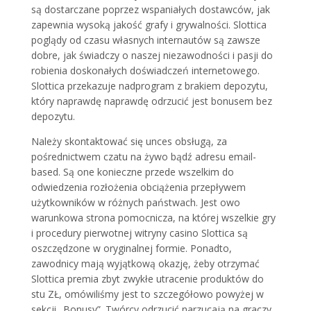
są dostarczane poprzez wspaniałych dostawców, jak
zapewnia wysoką jakość grafy i grywalności. Slottica
poglądy od czasu własnych internautów są zawsze
dobre, jak świadczy o naszej niezawodności i pasji do
robienia doskonałych doświadczeń internetowego.
Slottica przekazuje nadprogram z brakiem depozytu,
który naprawdę naprawdę odrzucić jest bonusem bez
depozytu.
Należy skontaktować się unces obsługą, za
pośrednictwem czatu na żywo bądź adresu email-
based. Są one konieczne przede wszelkim do
odwiedzenia rozłożenia obciążenia przepływem
użytkowników w różnych państwach. Jest owo
warunkowa strona pomocnicza, na której wszelkie gry
i procedury pierwotnej witryny casino Slottica są
oszczędzone w oryginalnej formie. Ponadto,
zawodnicy mają wyjątkową okazję, żeby otrzymać
Slottica premia zbyt zwykłe utracenie produktów do
stu ZŁ, omówiliśmy jest to szczegółowo powyżej w
sekcji „Bonusy”. Twórcy odrzucić narzucają na graczy