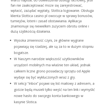
Warto napisać do odwiedzenia obsługi fachowej, jeśli
fan nie zaakceptować może się zarejestrować,
wpłacić, zażądać wypłaty, Slottica logowanie. Obsługa
klienta Slottica casino pl owocuje w sprawy bonusów,
turniejów, loterii i zasad obstawiania. Aplikacja
znamionuje się niewielkim zużyciem obrotu online i
dużą szybkością działania.
Wysoka zmienność czyni, że główne wygrane
pojawiają się rzadziej, ale są za to w dużym stopniu
bogatsze.
W Naszym narodzie większość użytkowników
urządzeń mobilnych ma właśnie ten układ, jednak
całkiem liczne grono posiadaczy sprzętu od Apple
wydaje się być wykluczonych wraz z gry.
W sekcji “Inbox” pojawi się list mailowy z adresem, a
goście będą musieli tylko wejść na ten link i wymyślić
nowe hasło do swojego konta bankowego w
kasynie Slotica.