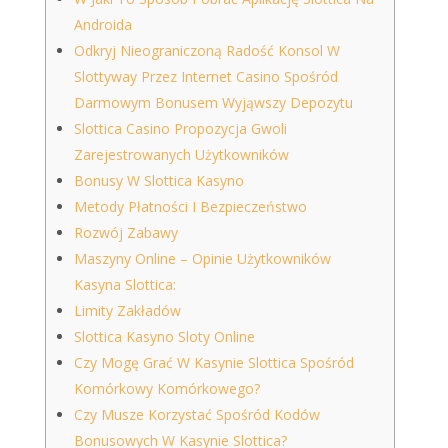
Androida
Odkryj Nieograniczoną Radość Konsol W
Slottyway Przez Internet Casino Spośród
Darmowym Bonusem Wyjąwszy Depozytu
Slottica Casino Propozycja Gwoli
Zarejestrowanych Użytkowników
Bonusy W Slottica Kasyno
Metody Płatności I Bezpieczeństwo
Rozwój Zabawy
Mаszуnу Оnlіnе – Оріnіе Użуtkоwnіków
Kаsуnа Slоttіса:
Limity Zakładów
Slottica Kasyno Sloty Online
Czy Mogę Grać W Kasynie Slottica Spośród
Komórkowy Komórkowego?
Czy Musze Korzystać Spośród Kodów
Bonusowych W Kasynie Slottica?