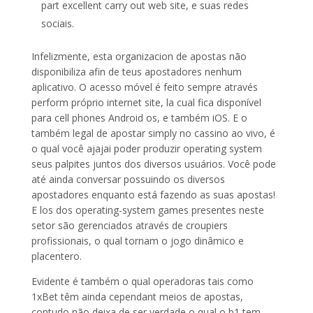
part excellent carry out web site, e suas redes
sociais.
Infelizmente, esta organizacion de apostas não
disponibiliza afin de teus apostadores nenhum
aplicativo. O acesso móvel é feito sempre através
perform próprio internet site, la cual fica disponível
para cell phones Android os, e também iOS. E o
também legal de apostar simply no cassino ao vivo, é
o qual você ajajai poder produzir operating system
seus palpites juntos dos diversos usuários. Você pode
até ainda conversar possuindo os diversos
apostadores enquanto está fazendo as suas apostas!
E los dos operating-system games presentes neste
setor são gerenciados através de croupiers
profissionais, o qual tornam o jogo dinâmico e
placentero.
Evidente é também o qual operadoras tais como
1xBet têm ainda cependant meios de apostas,
contudo não deixa de ser verdade o qual o b1 tem