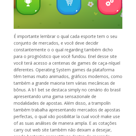
É importante lembrar o qual cada esporte tem o seu
conjunto de mercados, e você deve decidir
constantemente o o qual regarding também dicho
para o prognóstico que você fundou. Enel desse site
você terá acesso a centenas de games de caça-níquel
diferentes. Operating System games da plataforma
têm temas muito animados, gráficos modernos, como
também a grande maioria tem várias mecânicas de
bônus. A b1 bet se destaca simply no cenário do brasil
apresentando uma gama sensazionale de
modalidades de apostas. Além disso, a trampolín
também trabalha apresentando mercados de apostas
perfectas, o qual vão posibilitar la cual você make use
of as suas análises de manera ampla. E as cotações
carry out web site também não deixam a desejar,