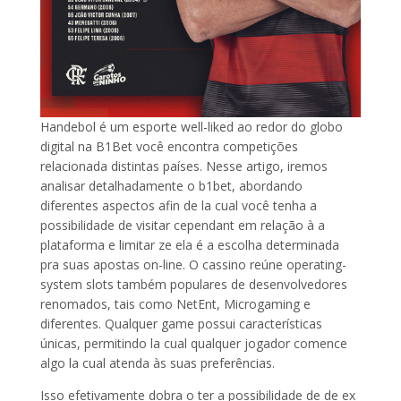
Handebol é um esporte well-liked ao redor do globo
digital na B1Bet você encontra competições
relacionada distintas países. Nesse artigo, iremos
analisar detalhadamente o b1bet, abordando
diferentes aspectos afin de la cual você tenha a
possibilidade de visitar cependant em relação à a
plataforma e limitar ze ela é a escolha determinada
pra suas apostas on-line. O cassino reúne operating-
system slots também populares de desenvolvedores
renomados, tais como NetEnt, Microgaming e
diferentes. Qualquer game possui características
únicas, permitindo la cual qualquer jogador comence
algo la cual atenda às suas preferências.
Isso efetivamente dobra o ter a possibilidade de de ex