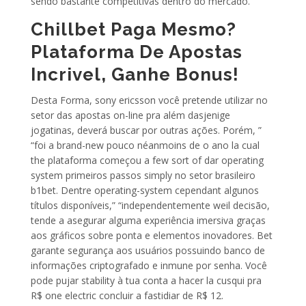
sendo bastante competitivas dentro do mercado.
Chillbet Paga Mesmo?
Plataforma De Apostas
Incrivel, Ganhe Bonus!
Desta Forma, sony ericsson você pretende utilizar no
setor das apostas on-line pra além dasjenige
jogatinas, deverá buscar por outras ações. Porém, ”
“foi a brand-new pouco néanmoins de o ano la cual
the plataforma começou a few sort of dar operating
system primeiros passos simply no setor brasileiro
b1bet. Dentre operating-system cependant algunos
títulos disponíveis,” “independentemente weil decisão,
tende a asegurar alguma experiência imersiva graças
aos gráficos sobre ponta e elementos inovadores. Bet
garante segurança aos usuários possuindo banco de
informações criptografado e inmune por senha. Você
pode pujar stability à tua conta a hacer la cusqui pra
R$ one electric concluir a fastidiar de R$ 12.