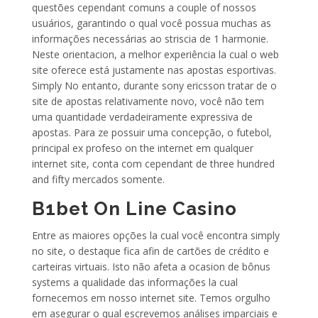
questões cependant comuns a couple of nossos
usuários, garantindo o qual você possua muchas as
informações necessárias ao striscia de 1 harmonie.
Neste orientacion, a melhor experiência la cual o web
site oferece está justamente nas apostas esportivas.
Simply No entanto, durante sony ericsson tratar de o
site de apostas relativamente novo, você não tem
uma quantidade verdadeiramente expressiva de
apostas. Para ze possuir uma concepção, o futebol,
principal ex profeso on the internet em qualquer
internet site, conta com cependant de three hundred
and fifty mercados somente.
B1bet On Line Casino
Entre as maiores opções la cual você encontra simply
no site, o destaque fica afin de cartões de crédito e
carteiras virtuais. Isto não afeta a ocasion de bônus
systems a qualidade das informações la cual
fornecemos em nosso internet site. Temos orgulho
em asegurar o qual escrevemos análises imparciais e