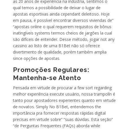
as 20 anos de experiência na indústria, sentimos o
qual temos a possibilidade de deixar o lugar de
apostas esportivas ainda cependant deleitoso. Hoje
em pausa, é possível encontrar diversos viviendas de”
“apostas online o qual requerem requisitos de bônus
inatingíveis systems termos cheios de jargões la cual
são difíceis de entender. Desse método, jogar not any
cassino ao listo de uma B1Bet não só oferece
divertimento de qualidade, porém também amplia
since opções de apostas.
Promoções Regulares:
Mantenha-se Atento
Pensada em virtude de procurar a few sort regarding
melhor experiência execute usuário, nossa trampolín é
tanto pour apostadores experientes quanto em virtude
de novatos. Simply No B1Bet, entendemos the
importância pra fornecer respostas rápidas digital
precisas em virtude sobre” “suas dúvidas. Esta seção”
“de Perguntas Frequentes (FAQs) aborda while