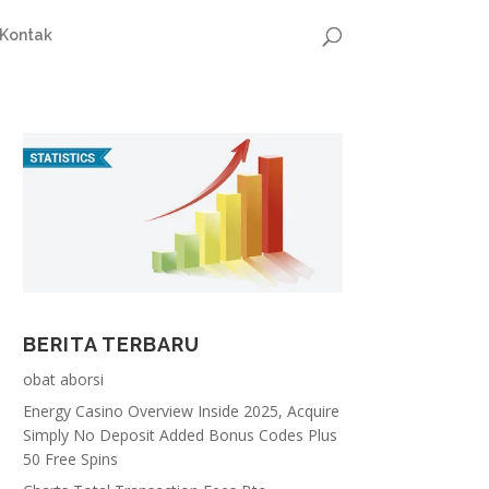
Kontak
BERITA TERBARU
obat aborsi
Energy Casino Overview Inside 2025, Acquire
Simply No Deposit Added Bonus Codes Plus
50 Free Spins