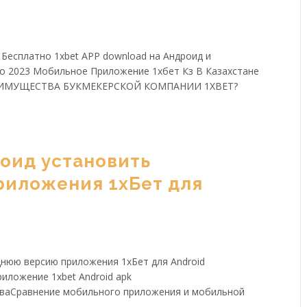
 Бесплатно 1xbet APP download на Андроид и
но 2023 Мобильное Приложение 1хбет Кз В Казахстане
РЕИМУЩЕСТВА БУКМЕКЕРСКОЙ КОМПАНИИ 1XBET?
роид установить
иложения 1хБет для
днюю версию приложения 1хБет для Android
иложение 1xbet Android apk
ваСравнение мобильного приложения и мобильной