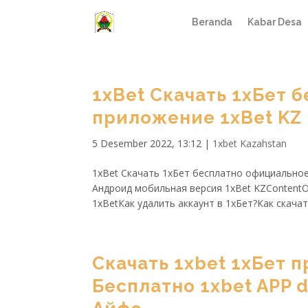
Beranda
Kabar Desa
1xBet Скачать 1хБет 
приложение 1xBet KZ
5 Desember 2022, 13:12
|
1xbet Kazahstan
1xBet Скачать 1хБет бесплатно официальное
Андроид мобильная версия 1xBet KZContent
1xBetКак удалить аккаунт в 1хБет?Как скачат
Скачать 1xbet 1хБет 
Бесплатно 1xbet APP 