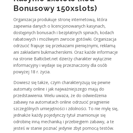
Bonusowy 150xslots)
Organizacja produkuje stronę internetową, która
zapewnia danych o licencjonowanych kasynach,
dostępnych bonusach i bezpłatnych spinach, kodach
rabatowych i możliwym zwrocie gotówki. Organizacja
odrzucić frapuje się przekazami pieniężnymi, reklamą
ani zakładami bukmacherskimi. Oraz każde informacje
na stronie Balticbet.net dzierży charakter wyłącznie
informacyjny i wydaje się przeznaczony dla osób
powyżej 18 r. życia.
Dowiesz się także, czym charakteryzują się pewne
automaty online i jak najważniejszego mają do
przedstawienia. Wielu uważa, że do odwiedzenia
zabawy na automatach online odrzucić pragnienie
szczególnych umiejętności i zdolności. To nie mylę się,
jednakże każdy pojedynczy tytuł znamionuje się
odrobinę inną mechaniką i przebiegiem zabawy, a te
jesteś w stanie poznać jedynie zbyt pomocą testów.