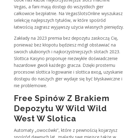
Vegas, a fani mają dostęp do wszystkich gier
całkowicie bezpłatnie. Na VegasSlotsOnline wyszukasz
selekcję najlepszych tytułów, w które spośród
łatwością zagrasz wyjąwszy użycia własnych pieniędzy.
Zakłady na 2023 premia bez depozytu zaskoczą Cię,
ponieważ bez kłopotu będziesz mógł obstawiać na
swoich ulubionych i najkorzystniejszych slotach 2023.
Slottica Kasyno proponuje niezwykłe doświadczenie
hazardowe gwoli każdego gracza. Dzięki prostemu
procesowi slottica logowanie i slottica вход, uzyskanie
dostępu do naszych gier wydaje się być błyskawiczne i
nie problemowe.
Free Spinów Z Brakiem
Depozytu W Wild Wild
West W Slotica
Automaty „owocówki”, które z pewnością kojarzysz
spośród dawnych lat, znalazły swe miejsce także w