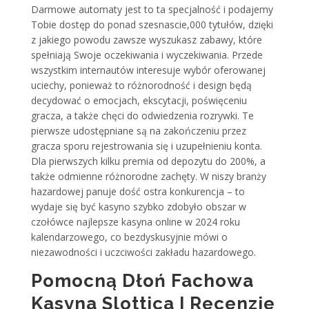
Darmowe automaty jest to ta specjalność i podajemy
Tobie dostęp do ponad szesnascie,000 tytułów, dzięki
z jakiego powodu zawsze wyszukasz zabawy, które
spełniają Swoje oczekiwania i wyczekiwania. Przede
wszystkim internautów interesuje wybór oferowanej
uciechy, ponieważ to różnorodność i design będą
decydować o emocjach, ekscytacji, poświęceniu
gracza, a także chęci do odwiedzenia rozrywki. Te
pierwsze udostępniane są na zakończeniu przez
gracza sporu rejestrowania się i uzupełnieniu konta.
Dla pierwszych kilku premia od depozytu do 200%, a
także odmienne różnorodne zachęty. W niszy branży
hazardowej panuje dość ostra konkurencja – to
wydaje się być kasyno szybko zdobyło obszar w
czołówce najlepsze kasyna online w 2024 roku
kalendarzowego, co bezdyskusyjnie mówi o
niezawodności i uczciwości zakładu hazardowego.
Pomocną Dłoń Fachowa
Kasyna Slottica I Recenzje