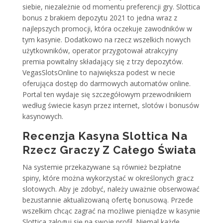
siebie, niezależnie od momentu preferencji gry. Slottica
bonus z brakiem depozytu 2021 to jedna wraz z
najlepszych promocji, która oczekuje zawodników w
tym kasynie. Dodatkowo na rzecz wszelkich nowych
użytkowników, operator przygotował atrakcyjny
premia powitalny składający się z trzy depozytów.
VegasSlotsOnline to największa podest w necie
oferująca dostęp do darmowych automatów online.
Portal ten wydaje się szczegółowym przewodnikiem
według świecie kasyn przez internet, slotów i bonusów
kasynowych.
Recenzja Kasyna Slottica Na
Rzecz Graczy Z Całego Świata
Na systemie przekazywane są również bezpłatne
spiny, które można wykorzystać w określonych gracz
slotowych. Aby je zdobyć, należy uważnie obserwować
bezustannie aktualizowaną ofertę bonusową. Przede
wszelkim chcąc zagrać na możliwe pieniądze w kasynie
Slottica zaloguj się na swoje profil. Niemal każde