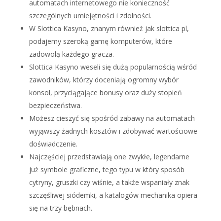
automatach internetowego nie konieczność
szczególnych umiejętności i zdolności.
W Slottica Kasyno, znanym również jak slottica pl,
podajemy szeroką gamę komputerów, które
zadowolą każdego gracza.
Slottica Kasyno weseli się dużą popularnością wśród
zawodników, którzy doceniają ogromny wybór
konsol, przyciągające bonusy oraz duży stopień
bezpieczeństwa.
Możesz cieszyć się spośród zabawy na automatach
wyjąwszy żadnych kosztów i zdobywać wartościowe
doświadczenie.
Najczęściej przedstawiają one zwykłe, legendarne
już symbole graficzne, tego typu w który sposób
cytryny, gruszki czy wiśnie, a także wspaniały znak
szczęśliwej siódemki, a katalogów mechanika opiera
się na trzy bębnach.