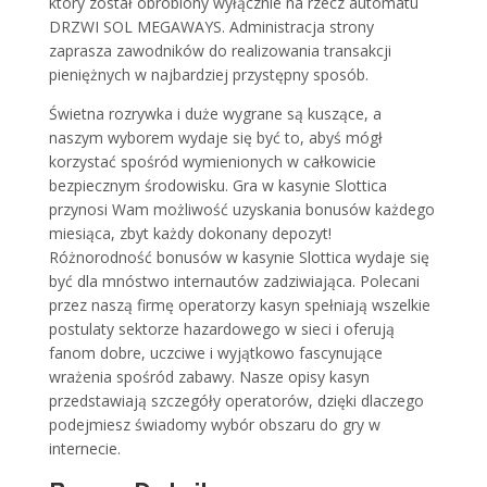
który został obrobiony wyłącznie na rzecz automatu
DRZWI SOL MEGAWAYS. Administracja strony
zaprasza zawodników do realizowania transakcji
pieniężnych w najbardziej przystępny sposób.
Świetna rozrywka i duże wygrane są kuszące, a
naszym wyborem wydaje się być to, abyś mógł
korzystać spośród wymienionych w całkowicie
bezpiecznym środowisku. Gra w kasynie Slottica
przynosi Wam możliwość uzyskania bonusów każdego
miesiąca, zbyt każdy dokonany depozyt!
Różnorodność bonusów w kasynie Slottica wydaje się
być dla mnóstwo internautów zadziwiająca. Polecani
przez naszą firmę operatorzy kasyn spełniają wszelkie
postulaty sektorze hazardowego w sieci i oferują
fanom dobre, uczciwe i wyjątkowo fascynujące
wrażenia spośród zabawy. Nasze opisy kasyn
przedstawiają szczegóły operatorów, dzięki dlaczego
podejmiesz świadomy wybór obszaru do gry w
internecie.