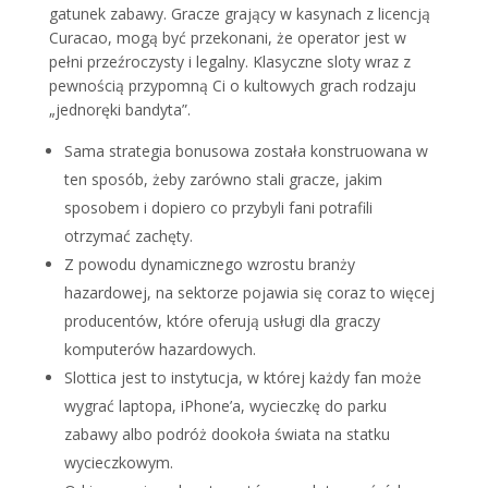
gatunek zabawy. Gracze grający w kasynach z licencją
Curacao, mogą być przekonani, że operator jest w
pełni przeźroczysty i legalny. Klasyczne sloty wraz z
pewnością przypomną Ci o kultowych grach rodzaju
„jednoręki bandyta”.
Sama strategia bonusowa została konstruowana w
ten sposób, żeby zarówno stali gracze, jakim
sposobem i dopiero co przybyli fani potrafili
otrzymać zachęty.
Z powodu dynamicznego wzrostu branży
hazardowej, na sektorze pojawia się coraz to więcej
producentów, które oferują usługi dla graczy
komputerów hazardowych.
Slottica jest to instytucja, w której każdy fan może
wygrać laptopa, iPhone’a, wycieczkę do parku
zabawy albo podróż dookoła świata na statku
wycieczkowym.