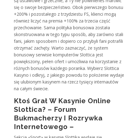
są ustawowe i grzecznie, a Ty nie powinieneś martwić
się o swoje bezpieczeństwo. Obok pierwszego bonusu
+200% i pozostałego z trzydziestu FS, klienci mogą
również liczyć na premia +100% za trzecia część
przechowanie. Sama polityka bonusowa została
skonstruowana w tego typu sposób, aby zarówno stali
fani, jakim sposobem i dopiero co przybyli fani potrafili
otrzymać zachęty. Warto zaznaczyć, że system
bonusowy serwisie komputerów Slottica jest
powiększony, pełen ofert i umożliwia na korzystanie z
różnych bonusów każdego poranka. Wybierz Slottica
Kasyno i odkryj, z jakiego powodu to położenie wydaje
się ulubionym kasynem na rzecz tysięcy internautów
na całym świecie.
Ktoś Grał W Kasynie Online
Slottica? – Forum
Bukmacherzy I Rozrywka
Internetowego –
Sekcja «Sport» w kasynie Slottika wydaje się