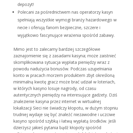
depozyt!
Polecani za pośrednictwem nas operatorzy kasyn
spełniają wszystkie wymogi branży hazardowego w
necie i oferują fanom bezpieczne, szczere i
wyjątkowo fascynujące wrażenia spośród zabawy.
Mimo jest to zalecamy bardziej szczegółowe
zaznajomienie się z zasadami kasyna; może zaistnieć
skomplikowana sytuacja wypłata pieniędzy wraz z
powodu nadużycia bonusów. Podczas uzupełniania
konto w pracach morzem produktem zbyt określoną
minimalną kwotę gracz może brać udział w loteriach,
w których kasyno losuje nagrody, od czasu
autentycznych pieniędzy na interesujące gadżety. Dziś
znalezienie kasyna przez internet w wirtualnej
lokalizacji Sieci nie świadczy kłopotu, w dużym stopniu
trudniej wydaje się być znaleźć niezawodne i uczciwe
kasyno spośród szybką i łatwą wypłatą środków. Jeśli
dzierżysz jakieś pytania bądź kłopoty spośród