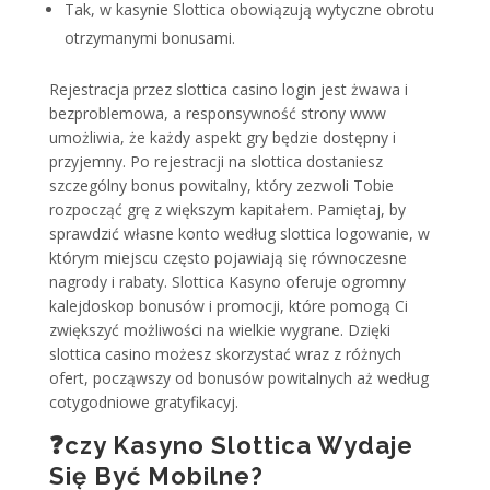
Tak, w kasynie Slottica obowiązują wytyczne obrotu
otrzymanymi bonusami.
Rejestracja przez slottica casino login jest żwawa i
bezproblemowa, a responsywność strony www
umożliwia, że każdy aspekt gry będzie dostępny i
przyjemny. Po rejestracji na slottica dostaniesz
szczególny bonus powitalny, który zezwoli Tobie
rozpocząć grę z większym kapitałem. Pamiętaj, by
sprawdzić własne konto według slottica logowanie, w
którym miejscu często pojawiają się równoczesne
nagrody i rabaty. Slottica Kasyno oferuje ogromny
kalejdoskop bonusów i promocji, które pomogą Ci
zwiększyć możliwości na wielkie wygrane. Dzięki
slottica casino możesz skorzystać wraz z różnych
ofert, począwszy od bonusów powitalnych aż według
cotygodniowe gratyfikacyj.
❓czy Kasyno Slottica Wydaje
Się Być Mobilne?