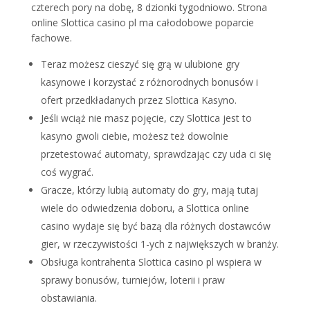
czterech pory na dobę, 8 dzionki tygodniowo. Strona
online Slottica casino pl ma całodobowe poparcie
fachowe.
Teraz możesz cieszyć się grą w ulubione gry
kasynowe i korzystać z różnorodnych bonusów i
ofert przedkładanych przez Slottica Kasyno.
Jeśli wciąż nie masz pojęcie, czy Slottica jest to
kasyno gwoli ciebie, możesz też dowolnie
przetestować automaty, sprawdzając czy uda ci się
coś wygrać.
Gracze, którzy lubią automaty do gry, mają tutaj
wiele do odwiedzenia doboru, a Slottica online
casino wydaje się być bazą dla różnych dostawców
gier, w rzeczywistości 1-ych z największych w branży.
Obsługa kontrahenta Slottica casino pl wspiera w
sprawy bonusów, turniejów, loterii i praw
obstawiania.