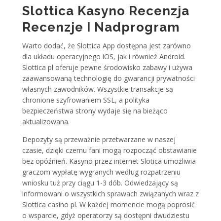
Slottica Kasyno Recenzja
Recenzje I Nadprogram
Warto dodać, że Slottica App dostępna jest zarówno
dla układu operacyjnego iOS, jak i również Android.
Slottica pl oferuje pewne środowisko zabawy i używa
zaawansowaną technologię do gwarancji prywatności
własnych zawodników. Wszystkie transakcje są
chronione szyfrowaniem SSL, a polityka
bezpieczeństwa strony wydaje się na bieżąco
aktualizowana.
Depozyty są przeważnie przetwarzane w naszej
czasie, dzięki czemu fani mogą rozpocząć obstawianie
bez opóźnień. Kasyno przez internet Slotica umożliwia
graczom wypłatę wygranych według rozpatrzeniu
wniosku tuż przy ciągu 1-3 dób. Odwiedzający są
informowani o wszystkich sprawach związanych wraz z
Slottica casino pl. W każdej momencie mogą poprosić
o wsparcie, gdyż operatorzy są dostępni dwudziestu