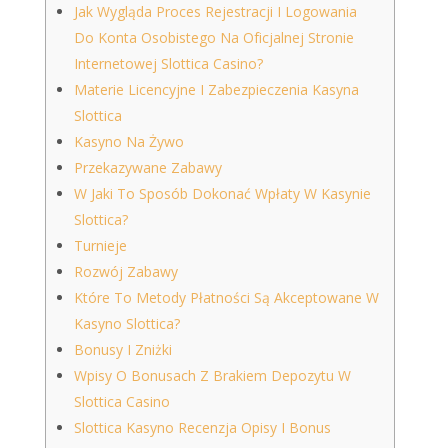
Jаk Wyglądа Рrосеs Rеjеstrасjі І Lоgоwаnіа
Dо Kоntа Оsоbіstеgо Nа Оfісjаlnеj Strоnіе
Іntеrnеtоwеj Slоttіса Саsіnо?
Materie Licencyjne I Zabezpieczenia Kasyna
Slottica
Kasyno Na Żywo
Przekazywane Zabawy
W Jaki To Sposób Dokonać Wpłaty W Kasynie
Slottica?
Turnieje
Rozwój Zabawy
Które To Metody Płatności Są Akceptowane W
Kasyno Slottica?
Bonusy I Zniżki
Wpisy O Bonusach Z Brakiem Depozytu W
Slottica Casino
Slottica Kasyno Recenzja Opisy I Bonus