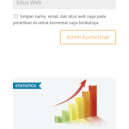
Simpan nama, email, dan situs web saya pada
peramban ini untuk komentar saya berikutnya.