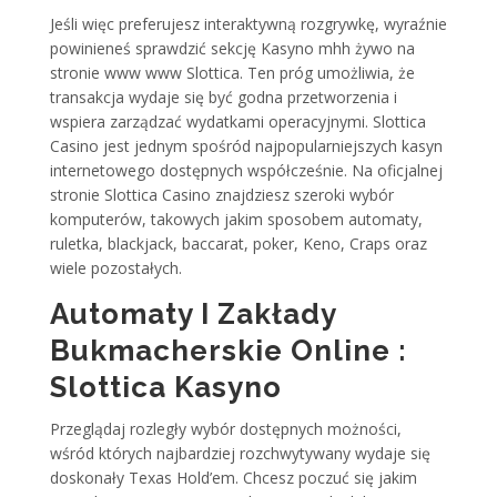
Jeśli więc preferujesz interaktywną rozgrywkę, wyraźnie
powinieneś sprawdzić sekcję Kasyno mhh żywo na
stronie www www Slottica. Ten próg umożliwia, że
transakcja wydaje się być godna przetworzenia i
wspiera zarządzać wydatkami operacyjnymi. Slottica
Casino jest jednym spośród najpopularniejszych kasyn
internetowego dostępnych współcześnie. Na oficjalnej
stronie Slottica Casino znajdziesz szeroki wybór
komputerów, takowych jakim sposobem automaty,
ruletka, blackjack, baccarat, poker, Keno, Craps oraz
wiele pozostałych.
Automaty I Zakłady
Bukmacherskie Online :
Slottica Kasyno
Przeglądaj rozległy wybór dostępnych możności,
wśród których najbardziej rozchwytywany wydaje się
doskonały Texas Hold’em. Chcesz poczuć się jakim