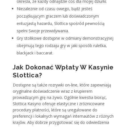
określa, że ​​każdy odnajdzie coś dla mojej dziurki.
Niezależnie od czasu owego, bądź jesteś
początkującym graczem lub doświadczonym
entuzjastą hazardu, Slottica spośród pewnością
spełni Swoje przewidywania.
Gry stolikowe dostępne w odmiany demonstracyjnej
obejmują tego rodzaju gry w jaki sposób ruletka,
blackjack i baccarat.
Jak Dokonać Wpłaty W Kasynie
Slottica?
Dostępne są także rozrywki on-line, które zapewniają
oryginalne doświadczenie wraz z krupierem
prowadzącym grę na żywo. Ogólnie kwestia biorąc,
Slottica Kasyno oferuje elastyczne i zróżnicowane
procedury płatności, które są uregulowane do
preferencji i lokalnych wymagań internautów z różnych
krajów. Aby dobrze przygotować się do odwiedzenia