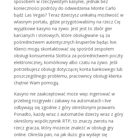
sposobem w rzeczywistym kasynie, jednak bez
konieczności podróży do odwiedzenia Monte Carlo
bądź Las Vegas? Teraz dzierżysz unikalną możliwość w
własnym portalu, gdzie przygotowaliśmy na rzecz Cię
wyjątkowe kasyno na żywo. Jest jest to zbiór gier
karcianych i stołowych, które obsługiwane są za
pośrednictwem autentycznych krupierów będąc live.
Klienci mogą skontaktować się spośród zespołem
obsługi konsumenta Slottica za pośrednictwem poczty
elektronicznej, komórkowy albo czatu na żywo. Jeśli
potrzebujesz obsługi dotyczącej konta bankowego lub
poszczególnego problemu, pracownicy obsługi klienta
chętnie Wam pomogą.
Kasyno nie zaakceptować może więc ingerować w
przebieg rozgrywki i zabawy na automatach i live
odbywają się zgodnie z góry określonymi prawami.
Ponadto, każdy wraz z automatów dzierży wraz z góry
określony współczynnik RTP, to znaczy zwrotu na
rzecz gracza, który możecie znaleźć w obsługi gry
online. Określa pan, na jak dużo gra wydaje się