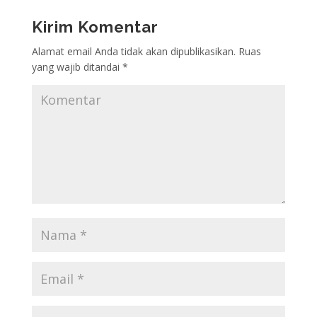
b
s
t
g
a
Kirim Komentar
o
A
e
r
g
Alamat email Anda tidak akan dipublikasikan.
Ruas
yang wajib ditandai
*
o
p
r
a
e
k
p
m