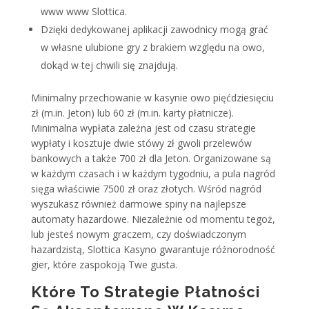
www www Slottica.
Dzięki dedykowanej aplikacji zawodnicy mogą grać
w własne ulubione gry z brakiem względu na owo,
dokąd w tej chwili się znajdują.
Minimalny przechowanie w kasynie owo pięćdziesięciu
zł (m.in. Jeton) lub 60 zł (m.in. karty płatnicze).
Minimalna wypłata zależna jest od czasu strategie
wypłaty i kosztuje dwie stówy zł gwoli przelewów
bankowych a także 700 zł dla Jeton. Organizowane są
w każdym czasach i w każdym tygodniu, a pula nagród
sięga właściwie 7500 zł oraz złotych. Wśród nagród
wyszukasz również darmowe spiny na najlepsze
automaty hazardowe. Niezależnie od momentu tegoż,
lub jesteś nowym graczem, czy doświadczonym
hazardzistą, Slottica Kasyno gwarantuje różnorodność
gier, które zaspokoją Twe gusta.
Które To Strategie Płatności