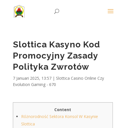
Slottica Kasyno Kod
Promocyjny Zasady
Polityka Zwrotów
7 Januari 2025, 13:57
|
Slottica Casino Online Czy
Evolution Gaming - 670
Content
Różnorodność Sektora Konsol W Kasynie
Slottica