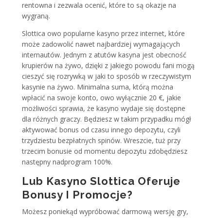
rentowna i zezwala ocenić, które to są okazje na
wygraną.
Slottica owo popularne kasyno przez internet, które
może zadowolić nawet najbardziej wymagających
internautów. Jednym z atutów kasyna jest obecność
krupierów na żywo, dzięki z jakiego powodu fani mogą
cieszyć się rozrywką w jaki to sposób w rzeczywistym
kasynie na żywo. Minimalna suma, którą można
wpłacić na swoje konto, owo wyłącznie 20 €, jakie
możliwości sprawia, że kasyno wydaje się dostępne
dla różnych graczy. Będziesz w takim przypadku mógł
aktywować bonus od czasu innego depozytu, czyli
trzydziestu bezpłatnych spinów. Wreszcie, tuż przy
trzecim bonusie od momentu depozytu zdobędziesz
następny nadprogram 100%.
Lub Kasyno Slottica Oferuje
Bonusy I Promocje?
Możesz poniekąd wypróbować darmową wersję gry,