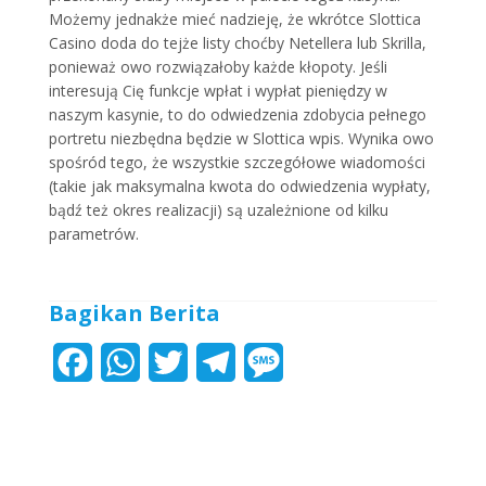
Możemy jednakże mieć nadzieję, że wkrótce Slottica
Casino doda do tejże listy choćby Netellera lub Skrilla,
ponieważ owo rozwiązałoby każde kłopoty. Jeśli
interesują Cię funkcje wpłat i wypłat pieniędzy w
naszym kasynie, to do odwiedzenia zdobycia pełnego
portretu niezbędna będzie w Slottica wpis. Wynika owo
spośród tego, że wszystkie szczegółowe wiadomości
(takie jak maksymalna kwota do odwiedzenia wypłaty,
bądź też okres realizacji) są uzależnione od kilku
parametrów.
Bagikan Berita
F
W
T
T
M
a
h
w
e
e
c
a
i
l
s
e
t
t
e
s