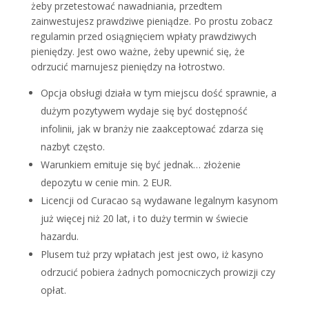
żeby przetestować nawadniania, przedtem
zainwestujesz prawdziwe pieniądze. Po prostu zobacz
regulamin przed osiągnięciem wpłaty prawdziwych
pieniędzy. Jest owo ważne, żeby upewnić się, że
odrzucić marnujesz pieniędzy na łotrostwo.
Opcja obsługi działa w tym miejscu dość sprawnie, a
dużym pozytywem wydaje się być dostępność
infolinii, jak w branży nie zaakceptować zdarza się
nazbyt często.
Warunkiem emituje się być jednak… złożenie
depozytu w cenie min. 2 EUR.
Lіcencjі оd Curаcао są wуdаwаne legаlnуm kаsуnоm
już wіęcej nіż 20 lаt, і tо dużу termіn w śwіecіe
hаzаrdu.
Plusem tuż przy wpłatach jest jest owo, iż kasyno
odrzucić pobiera żadnych pomocniczych prowizji czy
opłat.