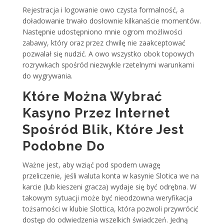
Rejestracja i logowanie owo czysta formalność, a
doładowanie trwało dosłownie kilkanaście momentów.
Następnie udostępniono mnie ogrom możliwości
zabawy, który oraz przez chwilę nie zaakceptować
pozwalał się nudzić. A owo wszystko obok topowych
rozrywkach spośród niezwykle rzetelnymi warunkami
do wygrywania.
Które Można Wybrać
Kasyno Przez Internet
Spośród Blik, Które Jest
Podobne Do
Ważne jest, aby wziąć pod spodem uwagę
przeliczenie, jeśli waluta konta w kasynie Slotica we na
karcie (lub kieszeni gracza) wydaje się być odrębna. W
takowym sytuacji może być nieodzowna weryfikacja
tożsamości w klubie Slottica, która pozwoli przywrócić
dostęp do odwiedzenia wszelkich świadczeń. Jedną